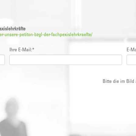
axislehrkräfte
r-unsere-petiton-bzgl-der-fachpexislehrkraefte/
Ihre E-Mail:
*
E-Ma
Bitte die im Bil