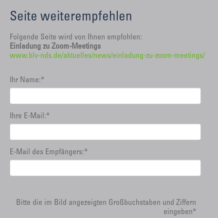
Seite weiterempfehlen
Folgende Seite wird von Ihnen empfohlen:
Einladung zu Zoom-Meetings
www.blv-nds.de/aktuelles/news/einladung-zu-zoom-meetings/
Ihr Name:
*
Ihre E-Mail:
*
E-Mail des Empfängers:
*
Bitte die im Bild angezeigten Großbuchstaben und Ziffern
eingeben
*